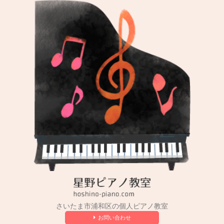
コ
ン
テ
ン
ツ
へ
ス
キ
ッ
プ
さいたま市浦和区の個人ピアノ教室
お問い合わせ