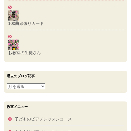
100曲頑張りカード
お教室の生徒さん
過去のブログ記事
過
去
の
ブ
教室メニュー
ロ
グ
子どものピアノレッスンコース
記