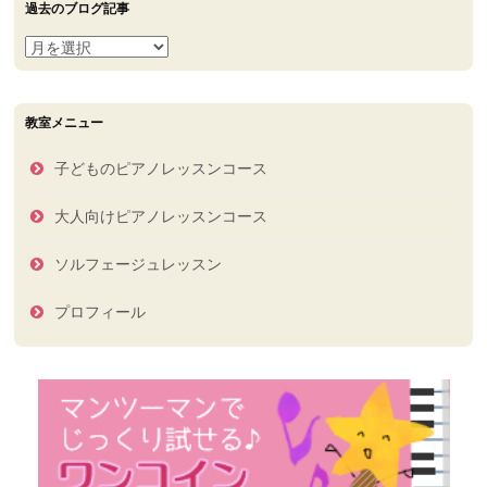
過去のブログ記事
過
去
の
ブ
教室メニュー
ロ
グ
子どものピアノレッスンコース
記
事
大人向けピアノレッスンコース
ソルフェージュレッスン
プロフィール