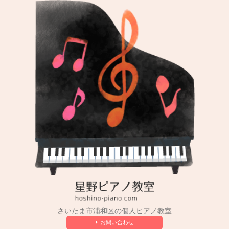
コ
ン
テ
ン
ツ
へ
ス
キ
ッ
プ
さいたま市浦和区の個人ピアノ教室
お問い合わせ