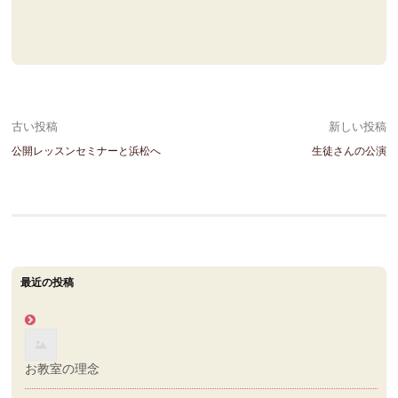
投
古い投稿
新しい投稿
公開レッスンセミナーと浜松へ
生徒さんの公演
稿
ナ
ビ
ゲ
最近の投稿
ー
シ
ョ
お教室の理念
ン