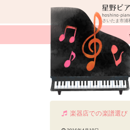
コ
ン
テ
さいたま市浦
ン
ツ
へ
ス
キ
ッ
プ
楽器店での楽譜選び