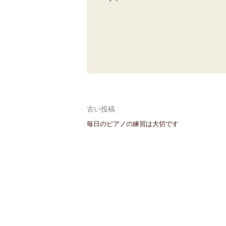
投
古い投稿
毎日のピアノの練習は大切です
稿
ナ
ビ
ゲ
ー