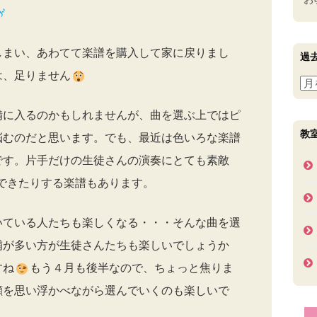
しまい、あわてて楽譜を購入して家に戻りまし
過
は、足りません
過
去
備に入るのかもしれませんが、曲を選ぶ上ではピ
の
ブ
教
悩むのだと思います。でも、最近は色いろな楽譜
ロ
です。片手だけの生徒さんの演奏にとても素敵
グ
できたりする楽譜もあります。
記
事
いている人たちも楽しくなる・・・そんな曲を選
補が多い方が生徒さんたちも楽しいでしょうか
すね
もう４月も後半なので、ちょっと焦りま
顔を思い浮かべながら選んでいくのも楽しいで