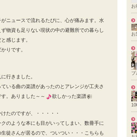
お
子がニュースで流れるたびに、心が痛みます。水
えず物資も足りない現状の中の避難所での暮らし
お
だと感じます。
ばかりです。
ブ
見に行きました。
っている曲の楽譜があったのとアレンジが工夫さ
です。ありました～～
欲しかった楽譜
1
かけたのですが、・・・・・
ークのような本にも目がいってしまい、数冊手に
の生徒さんが居るので、ついつい・・・こちらも
お