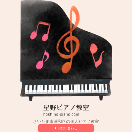
コ
ン
テ
ン
ツ
へ
ス
キ
ッ
プ
さいたま市浦和区の個人ピアノ教室
お問い合わせ