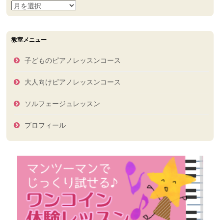
過
去
の
ブ
教室メニュー
ロ
グ
子どものピアノレッスンコース
記
事
大人向けピアノレッスンコース
ソルフェージュレッスン
プロフィール