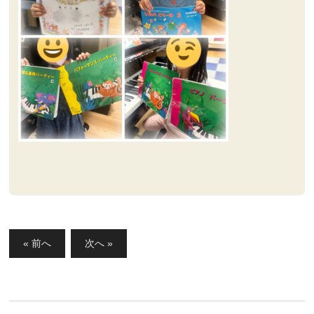
投
« 前へ
次へ »
稿
ナ
ビ