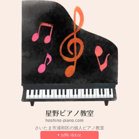
コ
ン
テ
ン
ツ
へ
ス
キ
ッ
プ
さいたま市浦和区の個人ピアノ教室
お問い合わせ