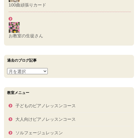
100曲頑張りカード
お教室の生徒さん
過去のブログ記事
過
去
の
ブ
教室メニュー
ロ
グ
子どものピアノレッスンコース
記
事
大人向けピアノレッスンコース
ソルフェージュレッスン