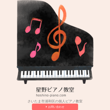
コ
ン
テ
ン
ツ
へ
ス
キ
ッ
プ
さいたま市浦和区の個人ピアノ教室
お問い合わせ