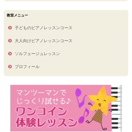
去
の
ブ
教室メニュー
ロ
グ
子どものピアノレッスンコース
記
事
大人向けピアノレッスンコース
ソルフェージュレッスン
プロフィール