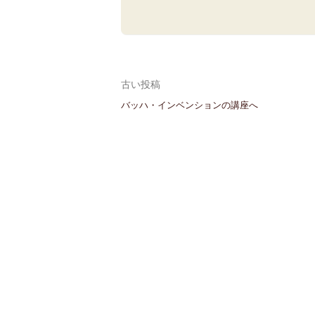
投
古い投稿
バッハ・インベンションの講座へ
稿
ナ
ビ
ゲ
ー
シ
ョ