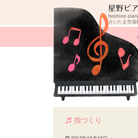
コ
ン
テ
さいたま市浦
ン
ツ
へ
ス
キ
ッ
プ
指づくり