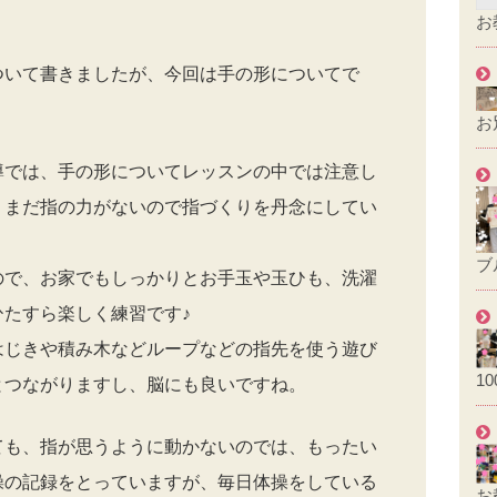
お
ついて書きましたが、今回は手の形についてで
お
導では、手の形についてレッスンの中では注意し
、まだ指の力がないので指づくりを丹念にしてい
ブ
ので、お家でもしっかりとお手玉や玉ひも、洗濯
たすら楽しく練習です♪
はじきや積み木などループなどの指先を使う遊び
1
とつながりますし、脳にも良いですね。
ても、指が思うように動かないのでは、もったい
操の記録をとっていますが、毎日体操をしている
お