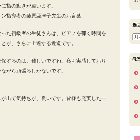
かに指の動きが違います。
ィン指導者の藤原亜津子先生のお言葉
過
なった初級者の生徒さんは、ピアノを弾く時間を
過
ことが、さらに上達する近道です。
去
の
ブ
教
確保するのは、難しいですね。私も実感しており
ロ
せながら頑張るしかないです。
グ
記
事
しが出て気持ちが、良いです。皆様も充実した一