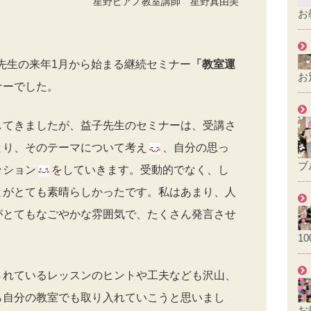
星野ピアノ教室講師 星野真由美
お
先生の来年1月から始まる継続セミナー
「教室運
お
ナーでした。
してきましたが、益子先生のセミナーは、受講さ
とり、そのテーマについて考え
、自分の思っ
ブ
ッション
をしていきます。受動的でなく、し
とがとても素晴らしかったです。私はあまり、人
がとてもなごやかな雰囲気で、たくさん発言させ
1
されているレッスンのヒントや工夫なども沢山、
ら自分の教室でも取り入れていこうと思いまし
お