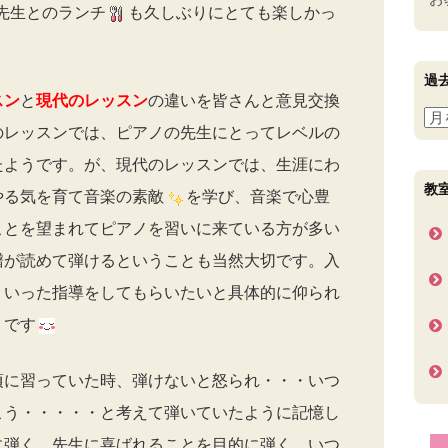
先生とのランチ
も久しぶりにとても楽しかっ
過
スン
と
現代のレッスン
の違いを皆さんと意見交換
過
のレッスンでは、ピアノの先生にとってレベルの
去
の
たようです。が、現代のレッスンでは、生涯にわ
ブ
教
やる気を育て音楽の素敵
を学び、音楽で心豊
ロ
ことを望まれてピアノを習いに来ている方が多い
グ
記
譜が読めて弾けるということも当然大切です。入
事
ういった指導をしてもらいたいと具体的に仰られ
うです
頃に習っていた時、弾けないと怒られ・・・いつ
こう・・・・・と考えて弾いていたように記憶し
に弾く。先生に喜ばれることを目的に弾く。いつ