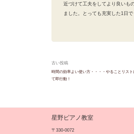
近づけて工夫をしてより良いも
ました。とっても充実した1日で
投
古い投稿
時間の効率よい使い方・・・・やることリスト
稿
て即行動！
ナ
ビ
ゲ
星野ピアノ教室
ー
〒330-0072