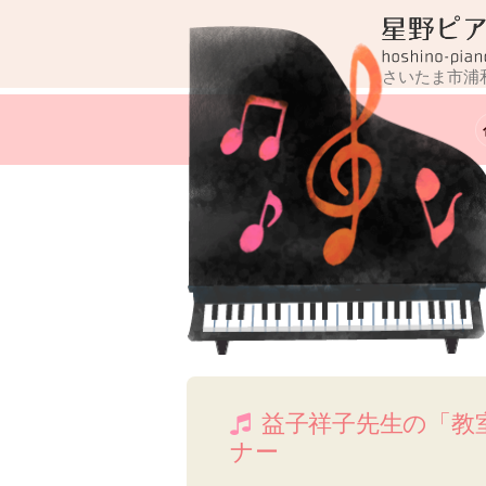
コ
ン
テ
さいたま市浦
ン
ツ
へ
ス
キ
ッ
プ
益子祥子先生の「教
ナー