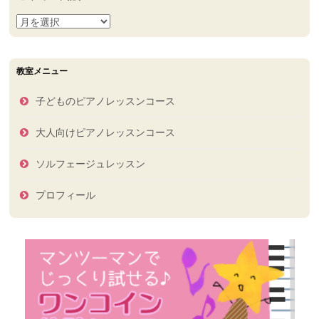
過
去
の
ブ
教室メニュー
ロ
グ
子どものピアノレッスンコース
記
事
大人向けピアノレッスンコース
ソルフェージュレッスン
プロフィール