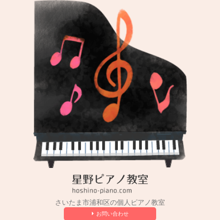
コ
ン
テ
ン
ツ
へ
ス
キ
ッ
プ
さいたま市浦和区の個人ピアノ教室
お問い合わせ