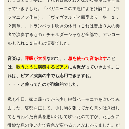
っていきました。「パガニーニの主題による狂詩曲」（ラ
フマニノフ作曲）、「ヴィヴァルディ四季より 冬 １．
２楽章」、トランペット吹きの休日（これは普通３人の奏
者で演奏するもの）チャルダーシャなど全部で、アンコー
ルも入れ１１曲もの演奏でした。
音楽は、
呼吸が大切
なので、、
息を使って音を出す
こと
は、
歌うように演奏するピアノ
にも繋がっていきます。こ
れは、ピアノ演奏の中でも応用できますね。
・・・と仰ってたのが印象的でした。
私も今日、家に帰ってから少し鍵盤ハーモニカを吹いてみ
ました。姿勢を正して、少し胸を張ってから息を吐き出し
てと言われた言葉を思い出して吹いたのですが、たしかに
微妙な息の使い方で音色が変わることがわかりました。だ