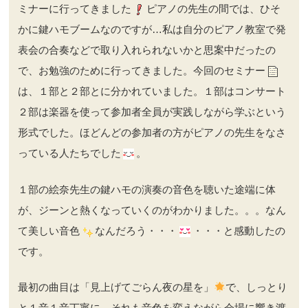
ミナーに行ってきました
ピアノの先生の間では、ひそ
かに鍵ハモブームなのですが…私は自分のピアノ教室で発
表会の合奏などで取り入れられないかと思案中だったの
で、お勉強のために行ってきました。今回のセミナー
は、１部と２部とに分かれていました。１部はコンサート
２部は楽器を使って参加者全員が実践しながら学ぶという
形式でした。ほどんどの参加者の方がピアノの先生をなさ
っている人たちでした
。
１部の絵奈先生の鍵ハモの演奏の音色を聴いた途端に体
が、ジーンと熱くなっていくのがわかりました。。。なん
て美しい音色
なんだろう・・・
・・・と感動したの
です。
最初の曲目は「見上げてごらん夜の星を」
で、しっとり
と１音１音丁寧に、それも音色を変えながら会場に響き渡