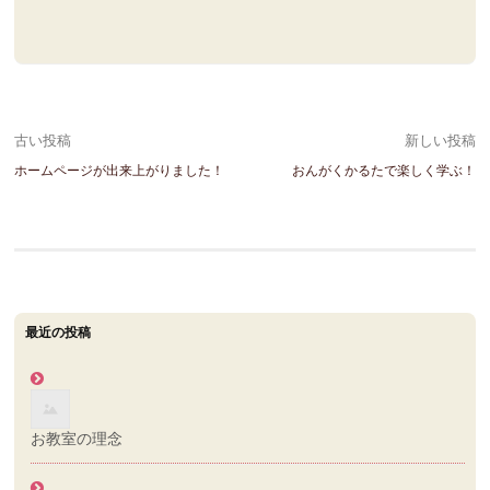
投
古い投稿
新しい投稿
ホームページが出来上がりました！
おんがくかるたで楽しく学ぶ！
稿
ナ
ビ
ゲ
最近の投稿
ー
シ
ョ
お教室の理念
ン